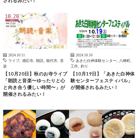
されるみたい！
2024.10.11
2024.10.10
ライブ
,
感応寺
,
朗読
,
能代市
,
音
あきた白神体験センター
,
八峰町
,
楽
工作
,
釣り
【10月20日】秋のお寺ライブ
【10月19日】「あきた白神体
「朗読と音楽〜ゆったりと心
験センターフェスティバル」
と向き合う優しい時間〜」が
が開催されるみたい！
開催されるみたい！