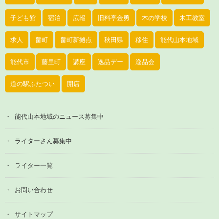
子ども館
宿泊
広報
旧料亭金勇
木の学校
木工教室
求人
畠町
畠町新拠点
秋田県
移住
能代山本地域
能代市
藤里町
講座
逸品デー
逸品会
道の駅ふたつい
開店
能代山本地域のニュース募集中
ライターさん募集中
ライター一覧
お問い合わせ
サイトマップ