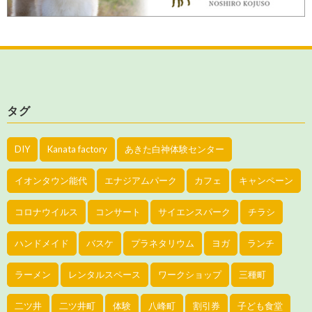
タグ
DIY
Kanata factory
あきた白神体験センター
イオンタウン能代
エナジアムパーク
カフェ
キャンペーン
コロナウイルス
コンサート
サイエンスパーク
チラシ
ハンドメイド
バスケ
プラネタリウム
ヨガ
ランチ
ラーメン
レンタルスペース
ワークショップ
三種町
二ツ井
二ツ井町
体験
八峰町
割引券
子ども食堂