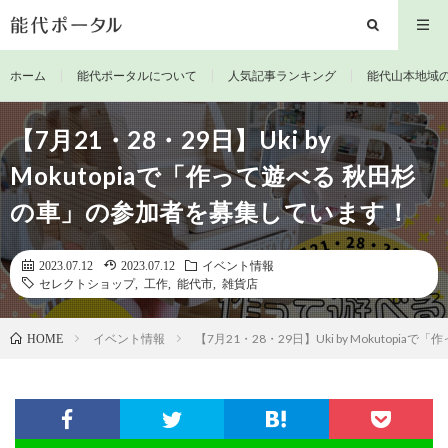
ホーム
能代ポータルについて
人気記事ランキング
能代山本地域
【7月21・28・29日】Uki by
Mokutopiaで「作って遊べる 秋田杉
の車」の参加者を募集しています！
2023.07.12
2023.07.12
イベント情報
セレクトショップ
,
工作
,
能代市
,
雑貨店
イベント情報
【7月21・28・29日】Uki by Mokuto
HOME