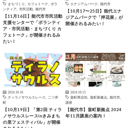
まちづくり
,
カフェトーク
,
ボラ
エナジアムパーク
,
能代市
ンティア
,
市民活動
,
能代市
【10月17〜25日】能代エナ
【11月16日】能代市市民活動
ジアムパークで「押花展」が
支援センターで「ボランティ
開催されるみたい！
ア・市民活動・まちづくり カ
フェトーク」が開催されるみ
たい！
2024.10.16
2024.10.15
ティラノサウルスレース
,
二ツ井
畠町商店街
,
畠町新拠点
,
能代市
,
町
講座
【10月19日】「第2回 ティラ
【能代市】畠町新拠点 2024
ノサウルスレースinきみまち
年11月講座の案内！
の里フェスティバル」が開催