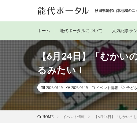
秋田県能代山本地域のニ
ホーム
能代ポータルについて
人気記事ラ
【6月24日】「むかい
るみたい！
2023.06.19
2023.06.19
イベント情報
子ど
イベント情報
【6月24日】「むかいの
HOME