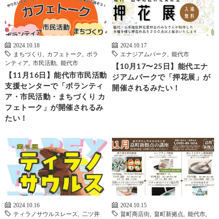
2024.10.18
2024.10.17
まちづくり
,
カフェトーク
,
ボラ
エナジアムパーク
,
能代市
ンティア
,
市民活動
,
能代市
【10月17〜25日】能代エナ
【11月16日】能代市市民活動
ジアムパークで「押花展」が
支援センターで「ボランティ
開催されるみたい！
ア・市民活動・まちづくり カ
フェトーク」が開催されるみ
たい！
2024.10.16
2024.10.15
ティラノサウルスレース
,
二ツ井
畠町商店街
,
畠町新拠点
,
能代市
,