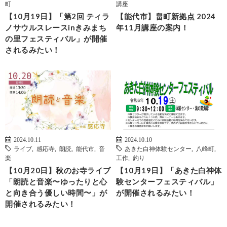
町
講座
【10月19日】「第2回 ティラ
【能代市】畠町新拠点 2024
ノサウルスレースinきみまち
年11月講座の案内！
の里フェスティバル」が開催
されるみたい！
2024.10.11
2024.10.10
ライブ
,
感応寺
,
朗読
,
能代市
,
音
あきた白神体験センター
,
八峰町
,
楽
工作
,
釣り
【10月20日】秋のお寺ライブ
【10月19日】「あきた白神体
「朗読と音楽〜ゆったりと心
験センターフェスティバル」
と向き合う優しい時間〜」が
が開催されるみたい！
開催されるみたい！