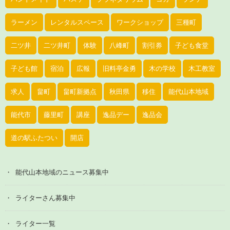
ラーメン
レンタルスペース
ワークショップ
三種町
二ツ井
二ツ井町
体験
八峰町
割引券
子ども食堂
子ども館
宿泊
広報
旧料亭金勇
木の学校
木工教室
求人
畠町
畠町新拠点
秋田県
移住
能代山本地域
能代市
藤里町
講座
逸品デー
逸品会
道の駅ふたつい
開店
能代山本地域のニュース募集中
ライターさん募集中
ライター一覧