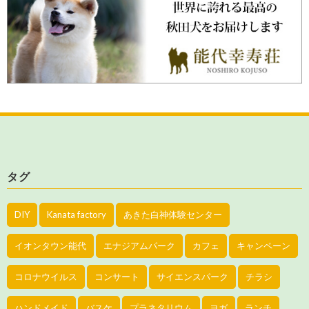
タグ
DIY
Kanata factory
あきた白神体験センター
イオンタウン能代
エナジアムパーク
カフェ
キャンペーン
コロナウイルス
コンサート
サイエンスパーク
チラシ
ハンドメイド
バスケ
プラネタリウム
ヨガ
ランチ