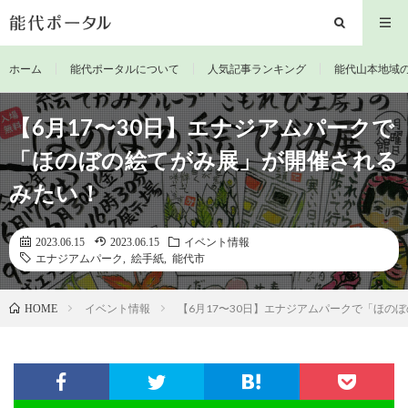
ホーム
能代ポータルについて
人気記事ランキング
能代山本地域
【6月17〜30日】エナジアムパークで
「ほのぼの絵てがみ展」が開催される
みたい！
2023.06.15
2023.06.15
イベント情報
エナジアムパーク
,
絵手紙
,
能代市
イベント情報
【6月17〜30日】エナジアムパークで「ほの
HOME