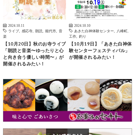
2024.10.11
2024.10.10
ライブ
,
感応寺
,
朗読
,
能代市
,
音
あきた白神体験センター
,
八峰町
,
楽
工作
,
釣り
【10月20日】秋のお寺ライブ
【10月19日】「あきた白神体
「朗読と音楽〜ゆったりと心
験センターフェスティバル」
と向き合う優しい時間〜」が
が開催されるみたい！
開催されるみたい！