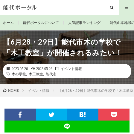
ホーム
能代ポータルについて
人気記事ランキング
能代山本地域
【6月28・29日】能代市木の学校で
「木工教室」が開催されるみたい！
2023.05.26
2023.05.26
イベント情報
木の学校
,
木工教室
,
能代市
イベント情報
【6月28・29日】能代市木の学校で「木工教
HOME