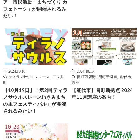
ア・市民活動・まちづくり カ
フェトーク」が開催されるみ
たい！
2024.10.16
2024.10.15
ティラノサウルスレース
,
二ツ井
畠町商店街
,
畠町新拠点
,
能代市
,
町
講座
【10月19日】「第2回 ティラ
【能代市】畠町新拠点 2024
ノサウルスレースinきみまち
年11月講座の案内！
の里フェスティバル」が開催
されるみたい！