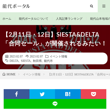
ホーム
能代ポータルについて
人気記事ランキング
能代山本地域
【2月11日・12日】SIESTA&DELTA
「合同セール」が開催されるみたい！
2023.02.07
2023.02.07
イベント情報
DELTA
,
SIESTA
,
秋田県
,
能代市
イベント情報
【2月11日・12日】SIESTA&DELTA 「合
HOME