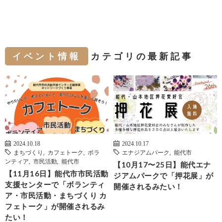
イベント情報
カテゴリの最新記事
2024.10.18
2024.10.17
まちづくり
,
カフェトーク
,
ボラ
エナジアムパーク
,
能代市
ンティア
,
市民活動
,
能代市
【10月17〜25日】能代エナ
【11月16日】能代市市民活動
ジアムパークで「押花展」が
支援センターで「ボランティ
開催されるみたい！
ア・市民活動・まちづくり カ
フェトーク」が開催されるみ
たい！