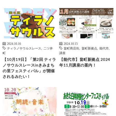
2024.10.16
2024.10.15
ティラノサウルスレース
,
二ツ井
畠町商店街
,
畠町新拠点
,
能代市
,
町
講座
【10月19日】「第2回 ティラ
【能代市】畠町新拠点 2024
ノサウルスレースinきみまち
年11月講座の案内！
の里フェスティバル」が開催
されるみたい！