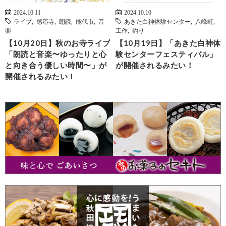
2024.10.11
2024.10.10
ライブ
,
感応寺
,
朗読
,
能代市
,
音
あきた白神体験センター
,
八峰町
,
楽
工作
,
釣り
【10月20日】秋のお寺ライブ
【10月19日】「あきた白神体
「朗読と音楽〜ゆったりと心
験センターフェスティバル」
と向き合う優しい時間〜」が
が開催されるみたい！
開催されるみたい！