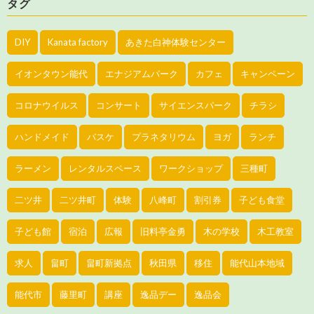
タグ
DIY
Kanata factory
あきた白神体験センター
イオンタウン能代
エナジアムパーク
カフェ
キャンペーン
コロナウイルス
コンサート
サイエンスパーク
チラシ
ハンドメイド
バスケ
プラネタリウム
ヨガ
ランチ
ラーメン
レンタルスペース
ワークショップ
三種町
二ツ井
二ツ井町
体験
八峰町
割引券
子ども食堂
子ども館
宿泊
広報
旧料亭金勇
木の学校
木工教室
求人
畠町
畠町新拠点
秋田県
移住
能代山本地域
能代市
藤里町
講座
逸品デー
逸品会