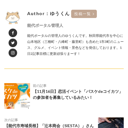
Author：ゆうくん
投稿一覧
能代ポータル管理人
能代ポータルの管理人のゆうくんです。秋田県能代市を中心に
山本地区（三種町・八峰町・藤里町）も含めた1市3町のニュー
ス、グルメ、イベント情報・景色などを発信しております。1
日2記事目標に更新頑張りまーす！
前の記事
【11月16日】恋活イベント「バスケdeコイカツ」
の参加者を募集しているみたい！
次の記事
【能代市寿域長根】「辻本商会（SIESTA）」さん