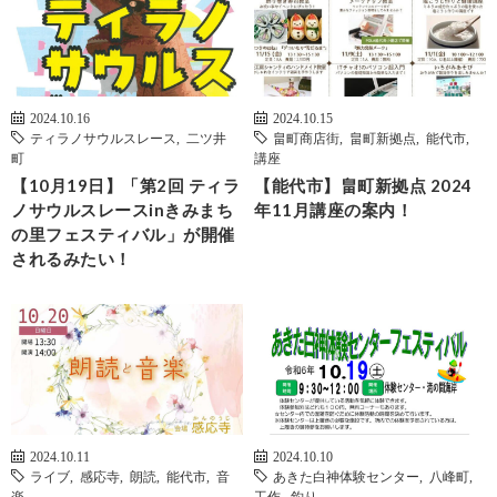
2024.10.16
2024.10.15
ティラノサウルスレース
,
二ツ井
畠町商店街
,
畠町新拠点
,
能代市
,
町
講座
【10月19日】「第2回 ティラ
【能代市】畠町新拠点 2024
ノサウルスレースinきみまち
年11月講座の案内！
の里フェスティバル」が開催
されるみたい！
2024.10.11
2024.10.10
ライブ
,
感応寺
,
朗読
,
能代市
,
音
あきた白神体験センター
,
八峰町
,
楽
工作
,
釣り