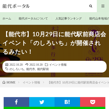
ホーム
能代ポータルについて
人気記事ランキング
能代山本地域
【能代市】10月29日に能代駅前商店会
イベント「のしろいち」が開催され
るみたい！
2022.10.20
2022.10.20
イベント情報
のしろいち
,
能代市
,
能代駅前
イベント情報
【能代市】10月29日に能代駅前商店会イベン
HOME