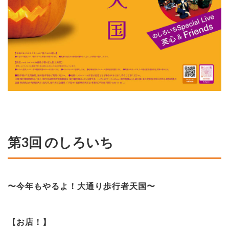
第3回 のしろいち
〜今年もやるよ！大通り歩行者天国〜
【お店！】