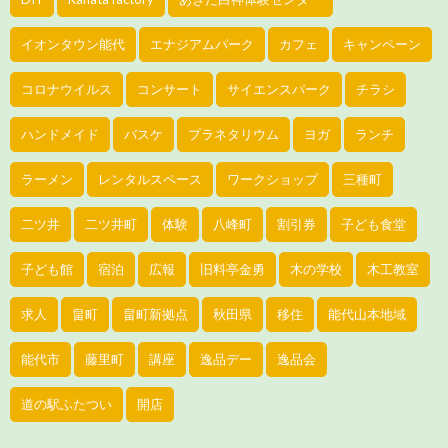
イオンタウン能代
エナジアムパーク
カフェ
キャンペーン
コロナウイルス
コンサート
サイエンスパーク
チラシ
ハンドメイド
バスケ
プラネタリウム
ヨガ
ランチ
ラーメン
レンタルスペース
ワークショップ
三種町
二ツ井
二ツ井町
体験
八峰町
割引券
子ども食堂
子ども館
宿泊
広報
旧料亭金勇
木の学校
木工教室
求人
畠町
畠町新拠点
秋田県
移住
能代山本地域
能代市
藤里町
講座
逸品デー
逸品会
道の駅ふたつい
開店