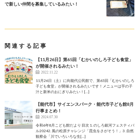
で新しい仲間を募集しているみたい！
関連する記事
【11月26日】第65回「むかいのしろ子ども食堂」
が開催されるみたい！
2022.11.22
11月26日（土）に向能代公民館で、第65回「むかいのしろ
子ども食堂」が開催されるみたいです！メニューは芋の子
汁と新米のおにぎりみたい！[…]
【能代市】サイエンスパーク・能代市子ども館8月
行事まとめ！
2024.07.30
令和6年8月こども館だより 目次 1. のしろ銀河フェスティバ
ル20242. 風の松原チャレンジ「昆虫をさがそう！」3. 自然
観察会「川でいろいろな生[…]