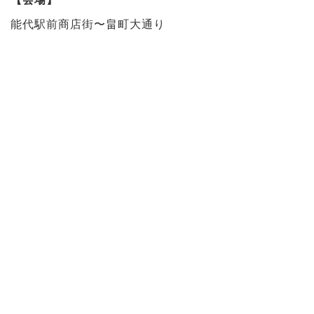
能代駅前商店街〜畠町大通り