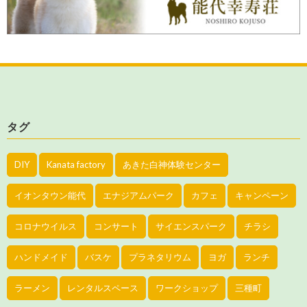
タグ
DIY
Kanata factory
あきた白神体験センター
イオンタウン能代
エナジアムパーク
カフェ
キャンペーン
コロナウイルス
コンサート
サイエンスパーク
チラシ
ハンドメイド
バスケ
プラネタリウム
ヨガ
ランチ
ラーメン
レンタルスペース
ワークショップ
三種町