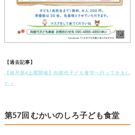
【過去記事】
【毎月第4土曜開催】向能代子ども食堂へ行ってきまし
た！
第57回 むかいのしろ子ども食堂