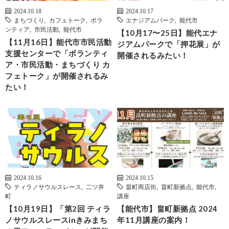
2024.10.18
2024.10.17
まちづくり
,
カフェトーク
,
ボラ
エナジアムパーク
,
能代市
ンティア
,
市民活動
,
能代市
【10月17〜25日】能代エナ
【11月16日】能代市市民活動
ジアムパークで「押花展」が
支援センターで「ボランティ
開催されるみたい！
ア・市民活動・まちづくり カ
フェトーク」が開催されるみ
たい！
2024.10.16
2024.10.15
ティラノサウルスレース
,
二ツ井
畠町商店街
,
畠町新拠点
,
能代市
,
町
講座
【10月19日】「第2回 ティラ
【能代市】畠町新拠点 2024
ノサウルスレースinきみまち
年11月講座の案内！