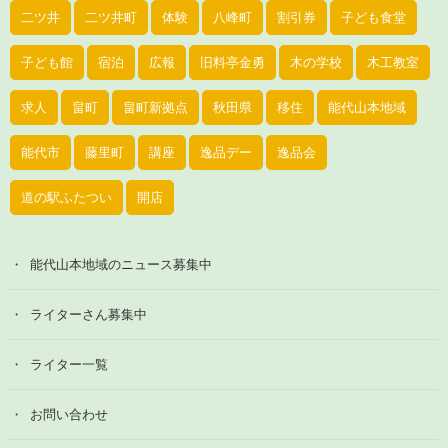
二ツ井
二ツ井町
体験
八峰町
割引券
子ども食堂
子ども館
宿泊
広報
旧料亭金勇
木の学校
木工教室
求人
畠町
畠町新拠点
秋田県
移住
能代山本地域
能代市
藤里町
講座
逸品デー
逸品会
道の駅ふたつい
開店
能代山本地域のニュース募集中
ライターさん募集中
ライター一覧
お問い合わせ