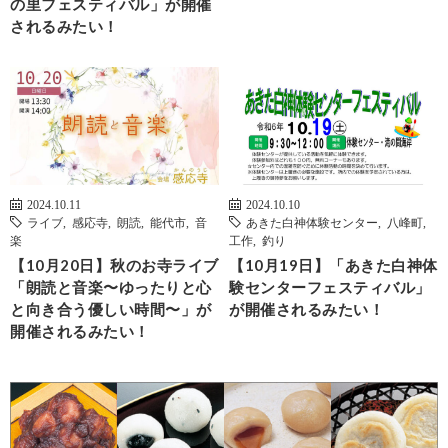
の里フェスティバル」が開催
されるみたい！
2024.10.11
2024.10.10
ライブ
,
感応寺
,
朗読
,
能代市
,
音
あきた白神体験センター
,
八峰町
,
楽
工作
,
釣り
【10月20日】秋のお寺ライブ
【10月19日】「あきた白神体
「朗読と音楽〜ゆったりと心
験センターフェスティバル」
と向き合う優しい時間〜」が
が開催されるみたい！
開催されるみたい！