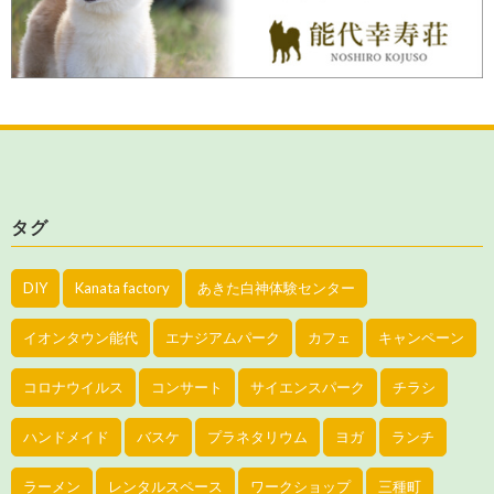
タグ
DIY
Kanata factory
あきた白神体験センター
イオンタウン能代
エナジアムパーク
カフェ
キャンペーン
コロナウイルス
コンサート
サイエンスパーク
チラシ
ハンドメイド
バスケ
プラネタリウム
ヨガ
ランチ
ラーメン
レンタルスペース
ワークショップ
三種町