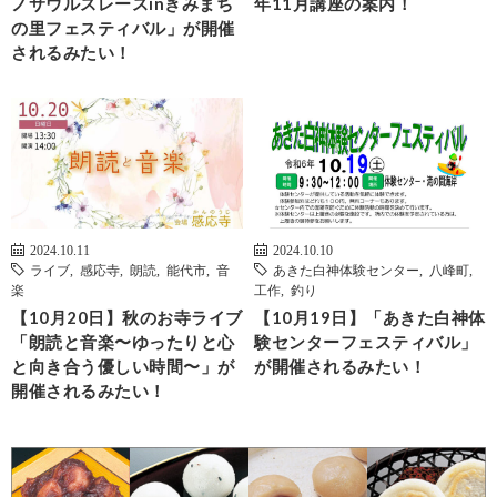
ノサウルスレースinきみまち
年11月講座の案内！
の里フェスティバル」が開催
されるみたい！
2024.10.11
2024.10.10
ライブ
,
感応寺
,
朗読
,
能代市
,
音
あきた白神体験センター
,
八峰町
,
楽
工作
,
釣り
【10月20日】秋のお寺ライブ
【10月19日】「あきた白神体
「朗読と音楽〜ゆったりと心
験センターフェスティバル」
と向き合う優しい時間〜」が
が開催されるみたい！
開催されるみたい！