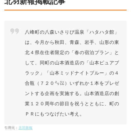
北羽新報掲載記事
八峰町の八森いさりび温泉「ハタハタ館」
は、今月から秋田、青森、岩手、山形の東
北４県在住者限定の「春の宿泊プラン」と
して、同町の山本酒造店の「山本ピュアブ
ラック」「山本ミッドナイトブルー」の４
合瓶（７２０㍉㍑）いずれか１本をプレゼ
ントする企画を実施する。山本酒造店の創
業１２０周年の節目を祝うとともに、町の
ＰＲにもつなげたい考え。
引用元：
北羽新報