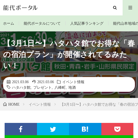
ホーム
能代ポータルについて
人気記事ランキング
能代山本地域
【3月1日〜】ハタハタ館でお得な「春
の宿泊プラン」が開催されてるみた
い！
2021.03.06
2021.03.06
イベント情報
ハタハタ館
,
プレゼント
,
八峰町
,
地酒
イベント情報
【3月1日〜】ハタハタ館でお得な「春の宿泊
HOME