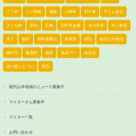
二ツ井
二ツ井町
体験
八峰町
割引券
子ども食堂
子ども館
宿泊
広報
旧料亭金勇
木の学校
木工教室
求人
畠町
畠町新拠点
秋田県
移住
能代山本地域
能代市
藤里町
講座
逸品デー
逸品会
道の駅ふたつい
開店
能代山本地域のニュース募集中
ライターさん募集中
ライター一覧
お問い合わせ