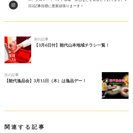
日2記事目標に更新頑張りまーす！
前の記事
【3月6日付】能代山本地域チラシ一覧！
次の記事
【能代逸品会】3月11日（木）は逸品デー！
関連する記事