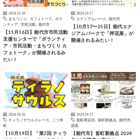
2024.10.18
2024.10.17
まちづくり
,
カフェトーク
,
ボラ
エナジアムパーク
,
能代市
ンティア
,
市民活動
,
能代市
【10月17〜25日】能代エナ
【11月16日】能代市市民活動
ジアムパークで「押花展」が
支援センターで「ボランティ
開催されるみたい！
ア・市民活動・まちづくり カ
フェトーク」が開催されるみ
たい！
2024.10.16
2024.10.15
ティラノサウルスレース
,
二ツ井
畠町商店街
,
畠町新拠点
,
能代市
,
町
講座
【10月19日】「第2回 ティラ
【能代市】畠町新拠点 2024