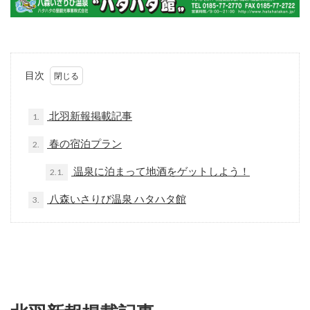
目次
北羽新報掲載記事
1.
春の宿泊プラン
2.
温泉に泊まって地酒をゲットしよう！
2.1.
八森いさりび温泉 ハタハタ館
3.