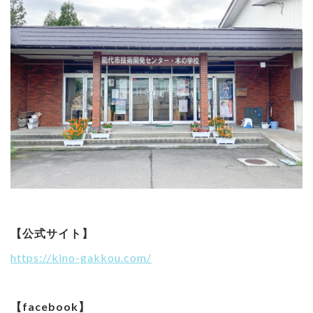
【公式サイト】
https://kino-gakkou.com/
【facebook】