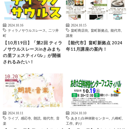
2024.10.16
2024.10.15
ティラノサウルスレース
,
二ツ井
畠町商店街
,
畠町新拠点
,
能代市
,
町
講座
【10月19日】「第2回 ティラ
【能代市】畠町新拠点 2024
ノサウルスレースinきみまち
年11月講座の案内！
の里フェスティバル」が開催
されるみたい！
2024.10.11
2024.10.10
ライブ
,
感応寺
,
朗読
,
能代市
,
音
あきた白神体験センター
,
八峰町
,
楽
工作
,
釣り