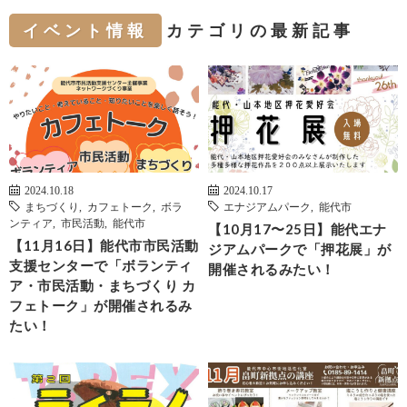
イベント情報
カテゴリの最新記事
2024.10.18
2024.10.17
まちづくり
,
カフェトーク
,
ボラ
エナジアムパーク
,
能代市
ンティア
,
市民活動
,
能代市
【10月17〜25日】能代エナ
【11月16日】能代市市民活動
ジアムパークで「押花展」が
支援センターで「ボランティ
開催されるみたい！
ア・市民活動・まちづくり カ
フェトーク」が開催されるみ
たい！