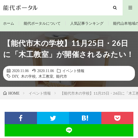
ホーム
能代ポータルについて
人気記事ランキング
能代山本地域
【能代市木の学校】11月25日・26日
に「木工教室」が開催されるみたい！
2020.11.06
2020.11.06
イベント情報
DIY
,
木の学校
,
木工教室
,
能代市
イベント情報
【能代市木の学校】11月25日・26日に「木
HOME