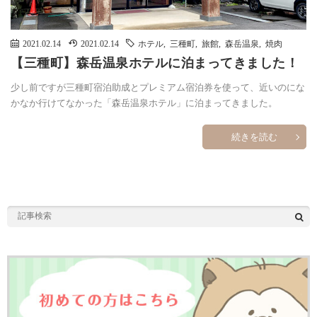
2021.02.14
2021.02.14
ホテル
,
三種町
,
旅館
,
森岳温泉
,
焼肉
【三種町】森岳温泉ホテルに泊まってきました！
少し前ですが三種町宿泊助成とプレミアム宿泊券を使って、近いのにな
かなか行けてなかった「森岳温泉ホテル」に泊まってきました。
続きを読む