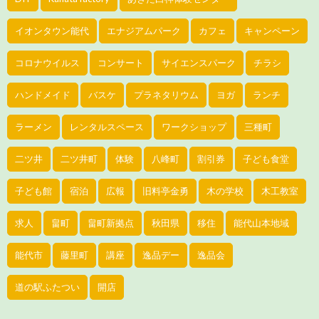
イオンタウン能代
エナジアムパーク
カフェ
キャンペーン
コロナウイルス
コンサート
サイエンスパーク
チラシ
ハンドメイド
バスケ
プラネタリウム
ヨガ
ランチ
ラーメン
レンタルスペース
ワークショップ
三種町
二ツ井
二ツ井町
体験
八峰町
割引券
子ども食堂
子ども館
宿泊
広報
旧料亭金勇
木の学校
木工教室
求人
畠町
畠町新拠点
秋田県
移住
能代山本地域
能代市
藤里町
講座
逸品デー
逸品会
道の駅ふたつい
開店