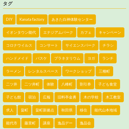
タグ
DIY
Kanata factory
あきた白神体験センター
イオンタウン能代
エナジアムパーク
カフェ
キャンペーン
コロナウイルス
コンサート
サイエンスパーク
チラシ
ハンドメイド
バスケ
プラネタリウム
ヨガ
ランチ
ラーメン
レンタルスペース
ワークショップ
三種町
二ツ井
二ツ井町
体験
八峰町
割引券
子ども食堂
子ども館
宿泊
広報
旧料亭金勇
木の学校
木工教室
求人
畠町
畠町新拠点
秋田県
移住
能代山本地域
能代市
藤里町
講座
逸品デー
逸品会